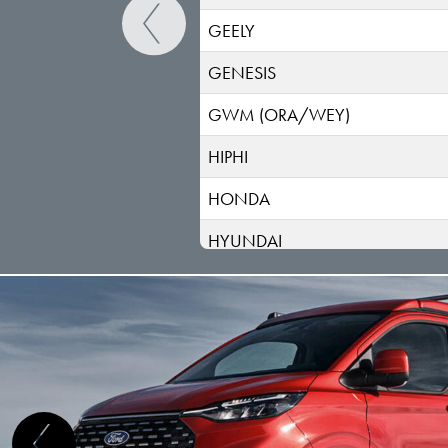
GEELY
GENESIS
GWM (ORA/WEY)
HIPHI
HONDA
HYUNDAI
INEOS
INFINITI
ISUZU
IVECO