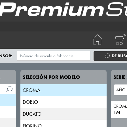
124 Spider
500
500L
500X
600
NSOR:
DE BÚ
BRAVO
A
SELECCIÓN POR MODELO
SERI
CINQUECENTO
CROMA
DOBLO
CROM
194
DUCATO
FIORINO