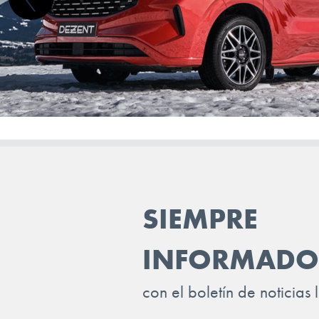
JAC
JAECOO
JAGUAR
JEEP
KGM-SSANGYONG
KIA
LADA
SIEMPRE
LANCIA
LAND ROVER
INFORMADO
LEAPMOTOR
con el boletín de noticias 
LEVC