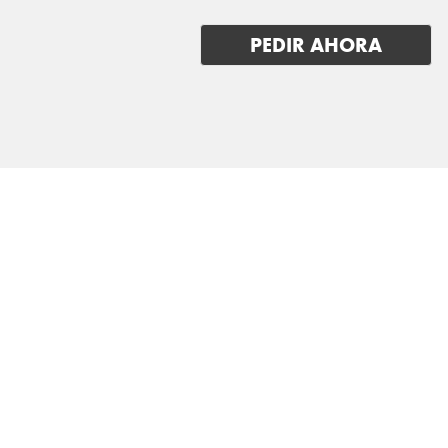
LEXUS
PEDIR AHORA
LOTUS
LUCID
LYNK & CO
MAN
MASERATI
MAXUS
MAZDA
MERCEDES BENZ
MG
MINI