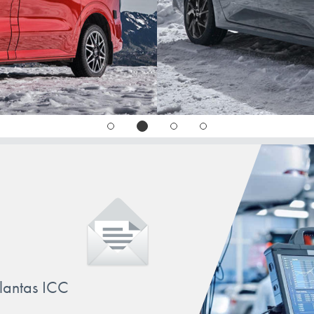
SEDICI
SEICENTO
STILO
TALENTO
TIPO
llantas ICC