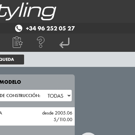
+34 96 252 05 27
SQUEDA
E MODELO
TU VEHICULO
FIAT
A
desde 2005.06
5/110.00