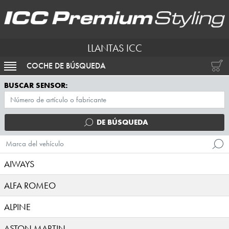
LLANTAS ICC
COCHE DE BÚSQUEDA
ACTIVAR NAVEGACIÓN
BUSCAR SENSOR:
DE BÚSQUEDA
Marca del vehículo
AIWAYS
ALFA ROMEO
ALPINE
ASTON MARTIN