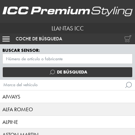
LLANTAS ICC
COCHE DE BÚSQUEDA
ACTIVAR NAVEGACIÓN
BUSCAR SENSOR:
DE BÚSQUEDA
Marca del vehículo
AIWAYS
ALFA ROMEO
ALPINE
ASTON MARTIN