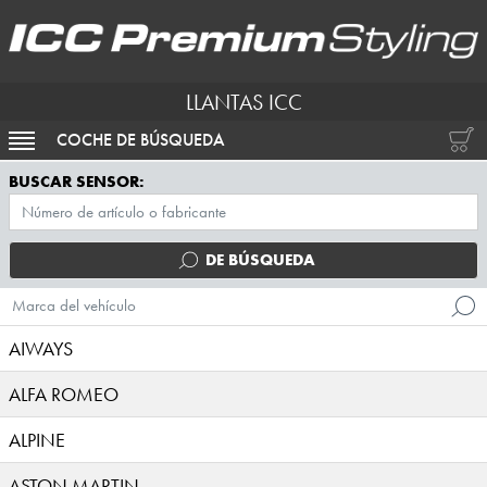
LLANTAS ICC
COCHE DE BÚSQUEDA
ACTIVAR NAVEGACIÓN
BUSCAR SENSOR:
DE BÚSQUEDA
Marca del vehículo
AIWAYS
ALFA ROMEO
ALPINE
ASTON MARTIN