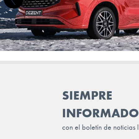
JAC
JAECOO
JAGUAR
JEEP
KGM-SSANGYONG
KIA
LADA
SIEMPRE
LANCIA
LAND ROVER
INFORMADO
LEAPMOTOR
con el boletín de noticias 
LEVC