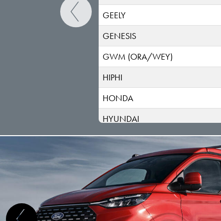
GEELY
GENESIS
GWM (ORA/WEY)
HIPHI
HONDA
HYUNDAI
INEOS
INFINITI
ISUZU
IVECO