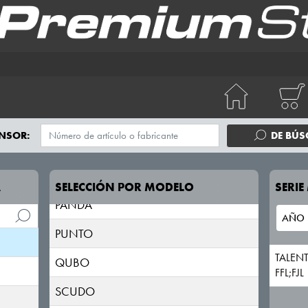
DUCATO
FIORINO
FREEMONT
FULLBACK
IDEA
NSOR:
DE BÚ
LINEA
MULTIPLA
A
SELECCIÓN POR MODELO
SERI
PANDA
PUNTO
TALEN
QUBO
FFL;FJL
SCUDO