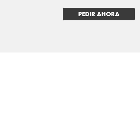
LEXUS
PEDIR AHORA
LOTUS
LUCID
LYNK & CO
MAN
MASERATI
MAXUS
MAZDA
MERCEDES BENZ
MG
MINI