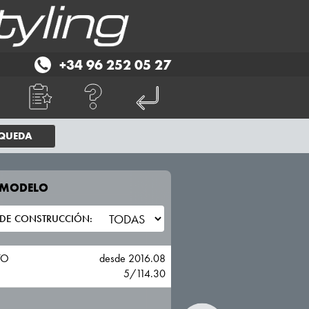
+34 96 252 05 27
SQUEDA
E MODELO
TU VEHICULO
FIAT
TO
desde 2016.08
5/114.30