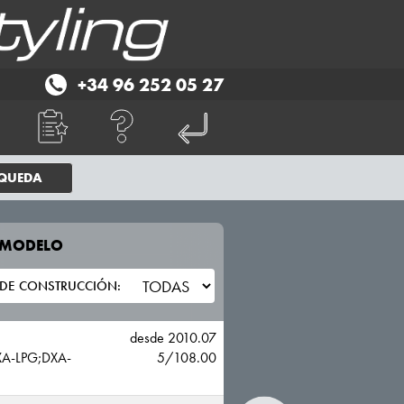
+34 96 252 05 27
SQUEDA
E MODELO
TU VEHICULO
FORD
desde 2010.07
A-LPG;DXA-
5/108.00