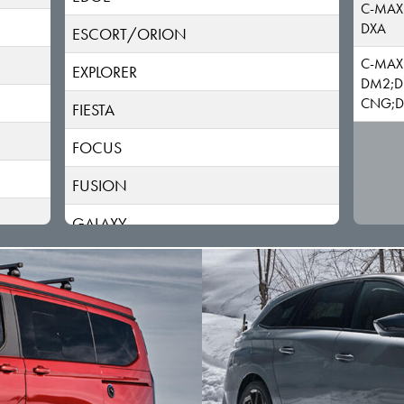
C-MAX
DXA
ESCORT/ORION
C-MAX
EXPLORER
DM2;D
CNG;D
FIESTA
FOCUS
FUSION
GALAXY
KA;KA+
KUGA
MAVERICK
MONDEO