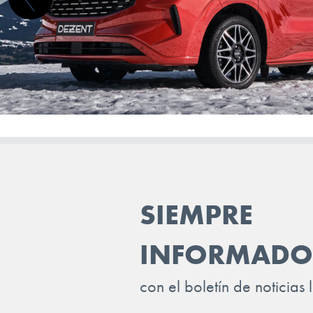
JAGUAR
JEEP
KGM-SSANGYONG
KIA
LADA
LANCIA
LAND ROVER
SIEMPRE
LEAPMOTOR
LEVC
INFORMADO
LEXUS
con el boletín de noticias 
LOTUS