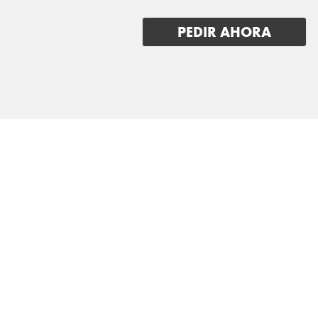
LUCID
PEDIR AHORA
LYNK & CO
MAN
MASERATI
MAXUS
MAZDA
MERCEDES BENZ
MG
MINI
MITSUBISHI
NIO