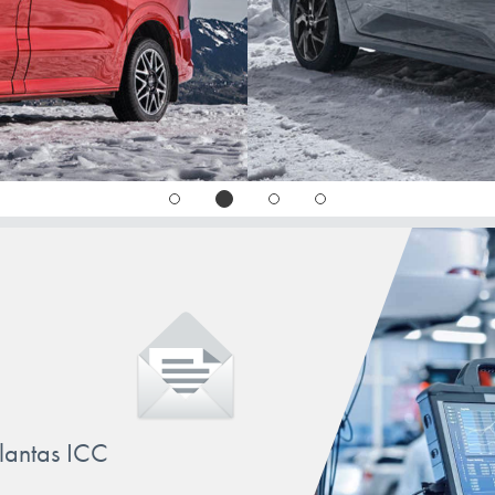
MUSTANG
MUSTANG Mach-E
PUMA
RANGER
S-MAX
TOURNEO/TRANSIT/NUGGET
llantas ICC