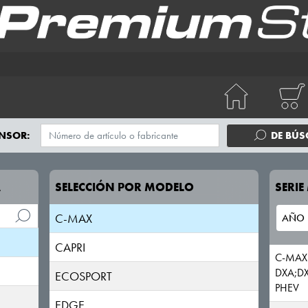
NSOR:
DE BÚ
A
SELECCIÓN POR MODELO
SERI
B-MAX
C-MAX
CAPRI
C-MAX
DXA;DX
ECOSPORT
PHEV
EDGE