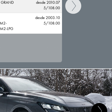
 GRAND
desde 2010.07
5/108.00
desde 2003.10
M2-
5/108.00
M2-LPG
CAMBIAR