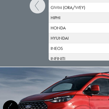
GWM (ORA/WEY)
HIPHI
HONDA
HYUNDAI
INEOS
INFINITI
ISUZU
IVECO
JAC
JAECOO