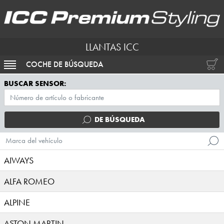
LLANTAS ICC
COCHE DE BÚSQUEDA
ACTIVAR NAVEGACIÓN
BUSCAR SENSOR:
DE BÚSQUEDA
Marca del vehículo
AIWAYS
ALFA ROMEO
ALPINE
ASTON MARTIN