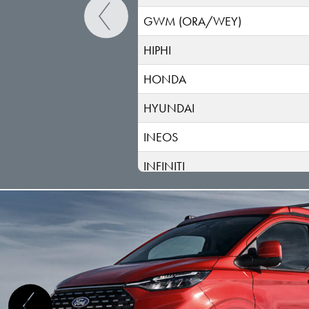
GWM (ORA/WEY)
HIPHI
HONDA
HYUNDAI
INEOS
INFINITI
ISUZU
IVECO
JAC
JAECOO