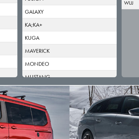
WUJ
GALAXY
KA;KA+
KUGA
MAVERICK
MONDEO
MUSTANG
MUSTANG Mach-E
PUMA
RANGER
S-MAX