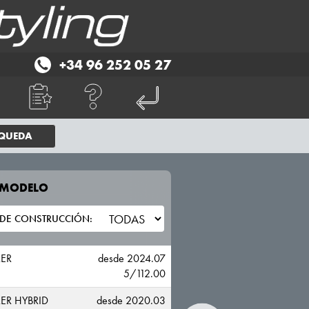
+34 96 252 05 27
SQUEDA
E MODELO
TU VEHICULO
FORD
RER
desde 2024.07
5/112.00
ER HYBRID
desde 2020.03