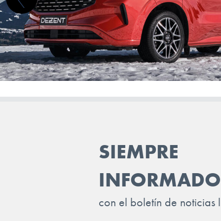
JAGUAR
JEEP
KGM-SSANGYONG
KIA
LADA
LANCIA
LAND ROVER
SIEMPRE
LEAPMOTOR
LEVC
INFORMADO
LEXUS
con el boletín de noticias 
LOTUS