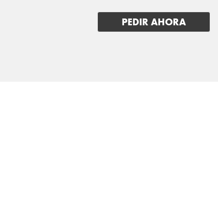
LUCID
PEDIR AHORA
LYNK & CO
MAN
MASERATI
MAXUS
MAZDA
MERCEDES BENZ
MG
MINI
MITSUBISHI
NIO