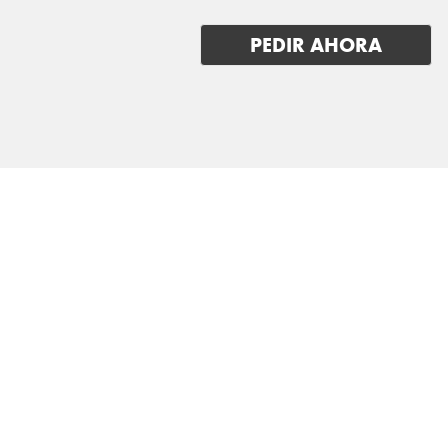
LUCID
PEDIR AHORA
LYNK & CO
MAN
MASERATI
MAXUS
MAZDA
MERCEDES BENZ
MG
MINI
MITSUBISHI
NIO