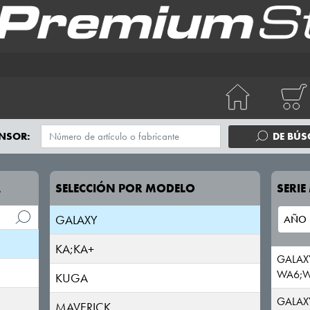
ECOSPORT
EDGE
ESCORT/ORION
EXPLORER
FIESTA
NSOR:
DE BÚ
FOCUS
A
SELECCIÓN POR MODELO
SERI
FUSION
GALAXY
KA;KA+
GALAX
WA6;
KUGA
GALAX
MAVERICK