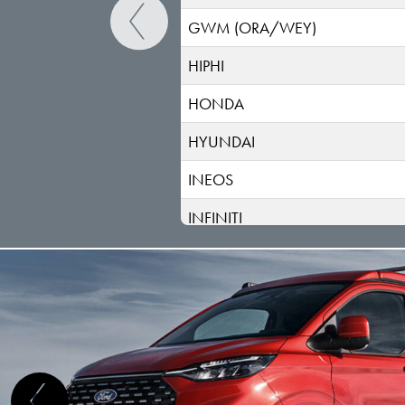
GWM (ORA/WEY)
HIPHI
HONDA
HYUNDAI
INEOS
INFINITI
ISUZU
IVECO
JAC
JAECOO