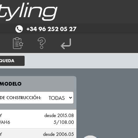
+34 96 252 05 27
SQUEDA
E MODELO
TU VEHICULO
FORD
Y
desde 2015.08
WAH6
5/108.00
Y
desde 2006.05