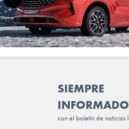
JAGUAR
JEEP
KGM-SSANGYONG
KIA
LADA
LANCIA
LAND ROVER
SIEMPRE
LEAPMOTOR
LEVC
INFORMADO
LEXUS
con el boletín de noticias 
LOTUS