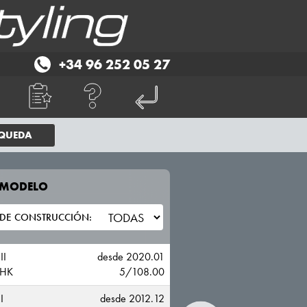
+34 96 252 05 27
SQUEDA
E MODELO
TU VEHICULO
FORD
II
desde 2020.01
FHK
5/108.00
I
desde 2012.12