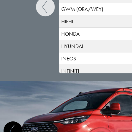
GWM (ORA/WEY)
HIPHI
HONDA
HYUNDAI
INEOS
INFINITI
ISUZU
IVECO
JAC
JAECOO