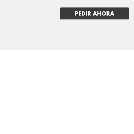
LUCID
PEDIR AHORA
LYNK & CO
MAN
MASERATI
MAXUS
MAZDA
MERCEDES BENZ
MG
MINI
MITSUBISHI
NIO