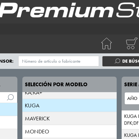
EDGE
ESCORT/ORION
EXPLORER
FIESTA
FOCUS
NSOR:
DE BÚ
FUSION
GALAXY
A
SELECCIÓN POR MODELO
SERI
KA;KA+
KUGA
KUGA I
MAVERICK
DFK;D
MONDEO
KUGA I