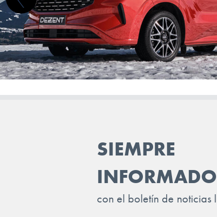
JAGUAR
JEEP
KGM-SSANGYONG
KIA
LADA
LANCIA
LAND ROVER
SIEMPRE
LEAPMOTOR
LEVC
INFORMADO
LEXUS
con el boletín de noticias 
LOTUS