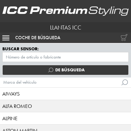
LLANTAS ICC
COCHE DE BÚSQUEDA
ACTIVAR NAVEGACIÓN
BUSCAR SENSOR:
DE BÚSQUEDA
Marca del vehículo
AIWAYS
ALFA ROMEO
ALPINE
ASTON MARTIN