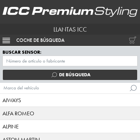
LLANTAS ICC
COCHE DE BÚSQUEDA
ACTIVAR NAVEGACIÓN
BUSCAR SENSOR:
DE BÚSQUEDA
Marca del vehículo
AIWAYS
ALFA ROMEO
ALPINE
ASTON MARTIN