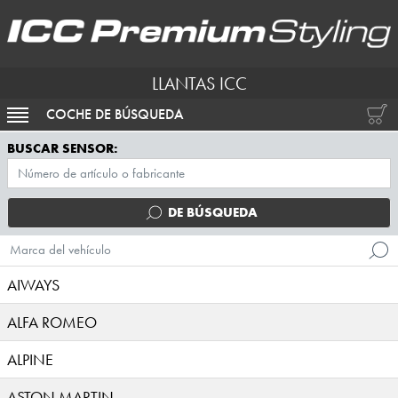
LLANTAS ICC
COCHE DE BÚSQUEDA
ACTIVAR NAVEGACIÓN
BUSCAR SENSOR:
DE BÚSQUEDA
Marca del vehículo
AIWAYS
ALFA ROMEO
ALPINE
ASTON MARTIN