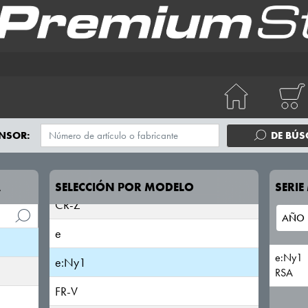
ACCORD
NSOR:
DE BÚ
CIVIC
CR-V
A
SELECCIÓN POR MODELO
SERI
CR-Z
e
e:Ny1
e:Ny1
RSA
FR-V