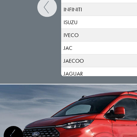
INFINITI
ISUZU
IVECO
JAC
JAECOO
JAGUAR
JEEP
KGM-SSANGYONG
KIA
LADA