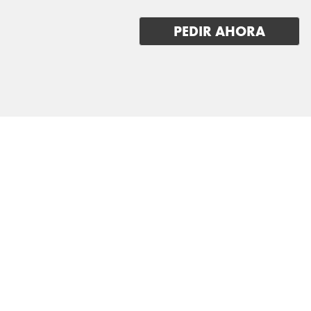
MAZDA
PEDIR AHORA
MERCEDES BENZ
MG
MINI
MITSUBISHI
NIO
NISSAN
OMODA
OPEL
PEUGEOT
POLESTAR