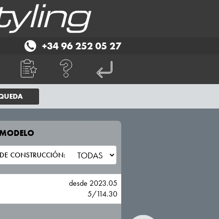
+34 96 252 05 27
SQUEDA
E MODELO
TU VEHICULO
HONDA
desde 2023.05
5/114.30