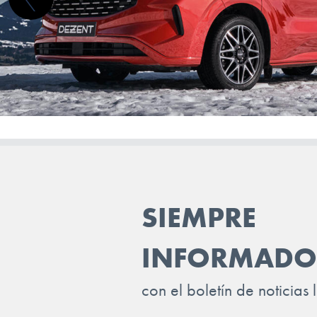
LANCIA
LAND ROVER
LEAPMOTOR
LEVC
LEXUS
LOTUS
LUCID
SIEMPRE
LYNK & CO
MAN
INFORMADO
MASERATI
con el boletín de noticias 
MAXUS