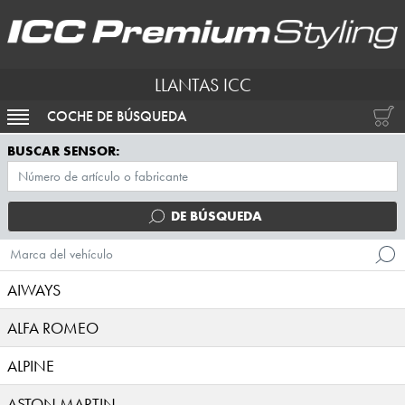
LLANTAS ICC
COCHE DE BÚSQUEDA
ACTIVAR NAVEGACIÓN
BUSCAR SENSOR:
DE BÚSQUEDA
Marca del vehículo
AIWAYS
ALFA ROMEO
ALPINE
ASTON MARTIN