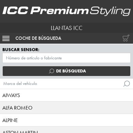
LLANTAS ICC
COCHE DE BÚSQUEDA
ACTIVAR NAVEGACIÓN
BUSCAR SENSOR:
DE BÚSQUEDA
Marca del vehículo
AIWAYS
ALFA ROMEO
ALPINE
ASTON MARTIN