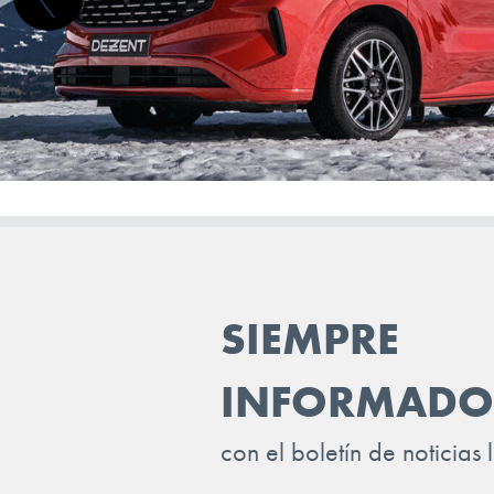
LAND ROVER
LEAPMOTOR
LEVC
LEXUS
LOTUS
LUCID
LYNK & CO
SIEMPRE
MAN
MASERATI
INFORMADO
MAXUS
con el boletín de noticias 
MAZDA