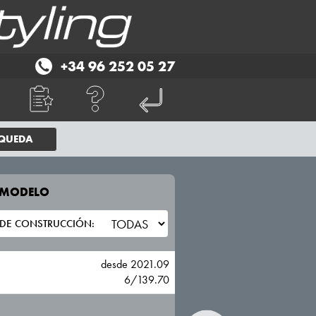
+34 96 252 05 27
SQUEDA
E MODELO
TU VEHICULO
HYUNDAI
desde 2021.09
6/139.70