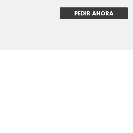
MERCEDES BENZ
PEDIR AHORA
MG
MINI
MITSUBISHI
NIO
NISSAN
OMODA
OPEL
PEUGEOT
POLESTAR
PORSCHE