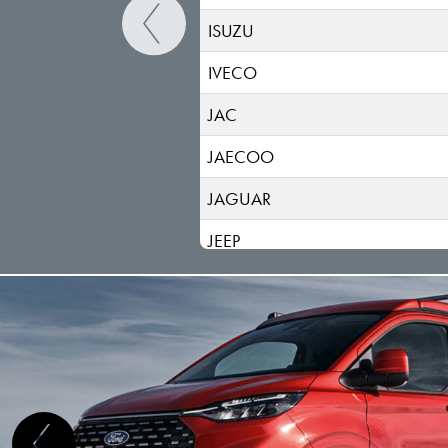
ISUZU
IVECO
JAC
JAECOO
JAGUAR
JEEP
KGM-SSANGYONG
KIA
LADA
LANCIA