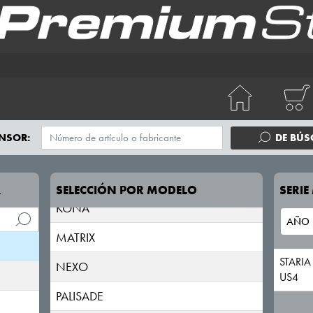
IONIQ
IONIQ 5
IONIQ 6
IONIQ 9
ix20
NSOR:
DE BÚ
ix35
ix55
A
SELECCIÓN POR MODELO
SERI
KONA
MATRIX
STARIA
NEXO
US4
PALISADE