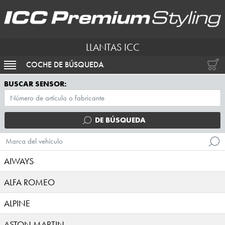
LLANTAS ICC
COCHE DE BÚSQUEDA
ACTIVAR NAVEGACIÓN
BUSCAR SENSOR:
DE BÚSQUEDA
Marca del vehículo
AIWAYS
ALFA ROMEO
ALPINE
ASTON MARTIN