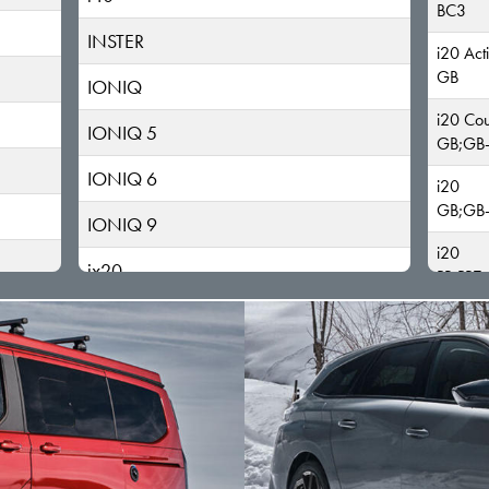
BC3
INSTER
i20 Act
GB
IONIQ
i20 Co
IONIQ 5
GB;GB
IONIQ 6
i20
GB;GB
IONIQ 9
i20
ix20
PB;PBT
ix35
ix55
KONA
MATRIX