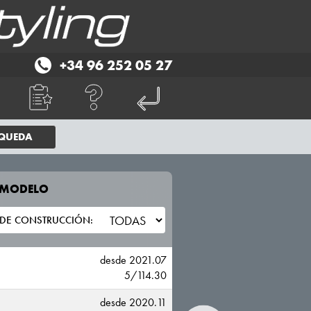
+34 96 252 05 27
SQUEDA
E MODELO
TU VEHICULO
HYUNDAI
desde 2021.07
5/114.30
desde 2020.11