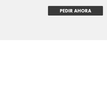
MERCEDES BENZ
PEDIR AHORA
MG
MINI
MITSUBISHI
NIO
NISSAN
OMODA
OPEL
PEUGEOT
POLESTAR
PORSCHE