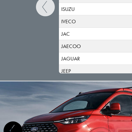
ISUZU
IVECO
JAC
JAECOO
JAGUAR
JEEP
KGM-SSANGYONG
KIA
LADA
LANCIA