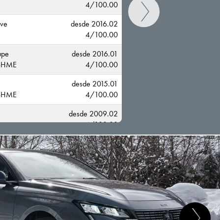
4/100.00
ive
desde 2016.02
4/100.00
upe
desde 2016.01
-HME
4/100.00
desde 2015.01
-HME
4/100.00
CAMBIAR
desde 2009.02
4/100.00