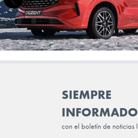
LAND ROVER
LEAPMOTOR
LEVC
LEXUS
LOTUS
LUCID
LYNK & CO
SIEMPRE
MAN
MASERATI
INFORMADO
MAXUS
con el boletín de noticias 
MAZDA