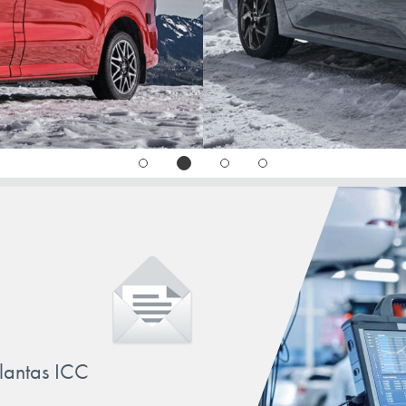
NEXO
PALISADE
SANTA FE
SONATA
STARIA
TERRACAN
TUCSON
VELOSTER
llantas ICC