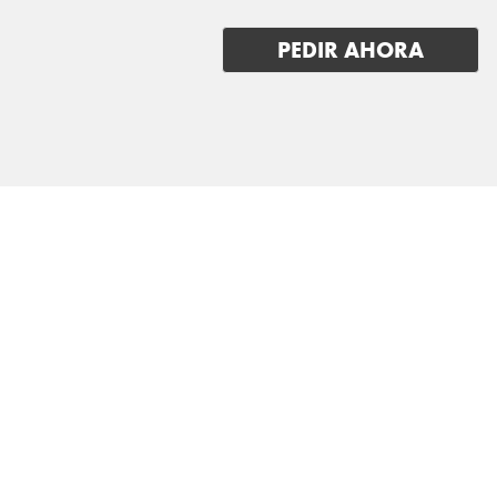
MINI
PEDIR AHORA
MITSUBISHI
NIO
NISSAN
OMODA
OPEL
PEUGEOT
POLESTAR
PORSCHE
RENAULT
RIVIAN