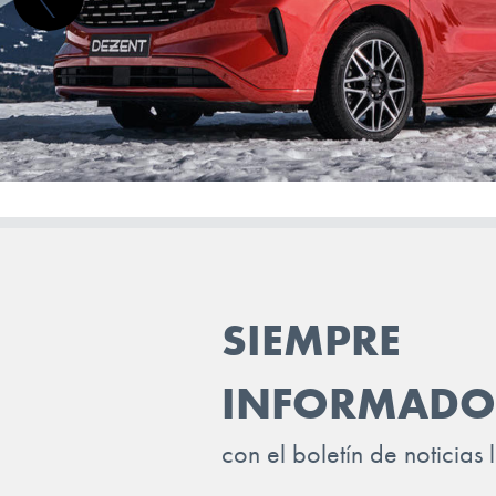
LEVC
LEXUS
LOTUS
LUCID
LYNK & CO
MAN
MASERATI
SIEMPRE
MAXUS
MAZDA
INFORMADO
MERCEDES BENZ
con el boletín de noticias 
MG