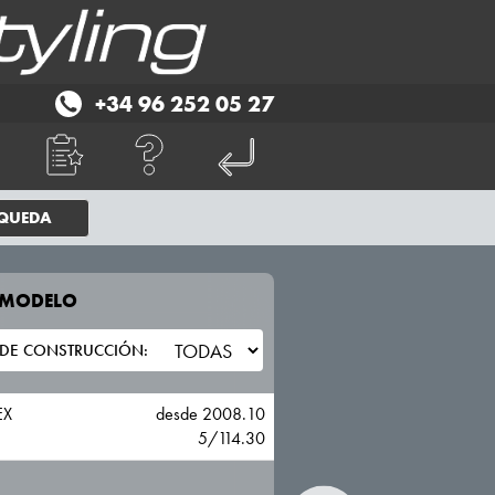
+34 96 252 05 27
SQUEDA
E MODELO
TU VEHICULO
INFINITI
EX
desde 2008.10
5/114.30