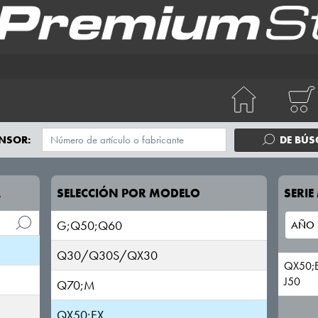
NSOR:
DE BÚ
A
SELECCIÓN POR MODELO
SERI
G;Q50;Q60
Q30/Q30S/QX30
QX50;
J50
Q70;M
QX50;EX