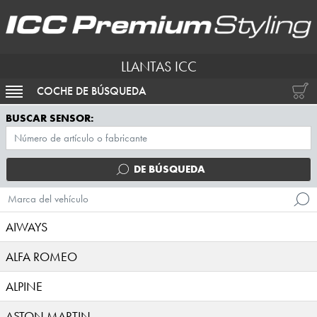
LLANTAS ICC
COCHE DE BÚSQUEDA
ACTIVAR NAVEGACIÓN
BUSCAR SENSOR:
DE BÚSQUEDA
Marca del vehículo
AIWAYS
ALFA ROMEO
ALPINE
ASTON MARTIN