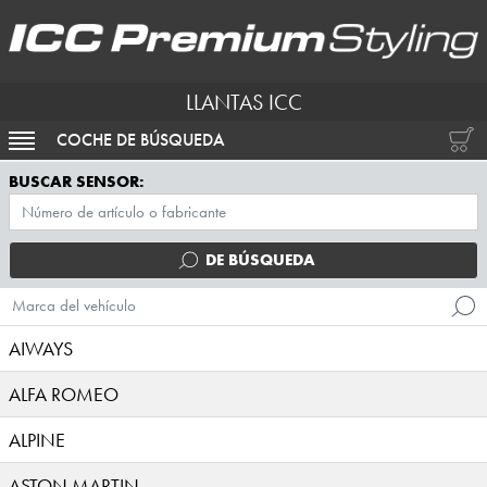
LLANTAS ICC
COCHE DE BÚSQUEDA
ACTIVAR NAVEGACIÓN
BUSCAR SENSOR:
DE BÚSQUEDA
Marca del vehículo
AIWAYS
ALFA ROMEO
ALPINE
ASTON MARTIN