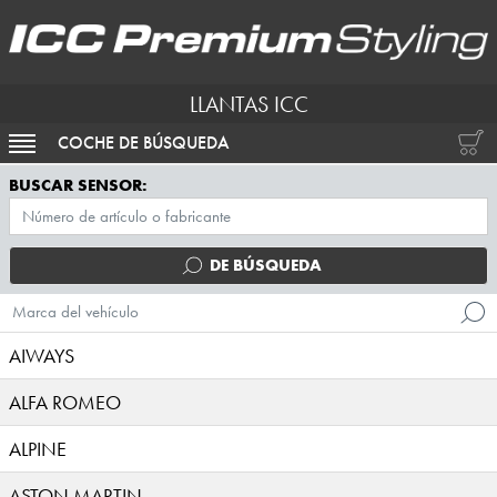
LLANTAS ICC
COCHE DE BÚSQUEDA
ACTIVAR NAVEGACIÓN
BUSCAR SENSOR:
DE BÚSQUEDA
Marca del vehículo
AIWAYS
ALFA ROMEO
ALPINE
ASTON MARTIN