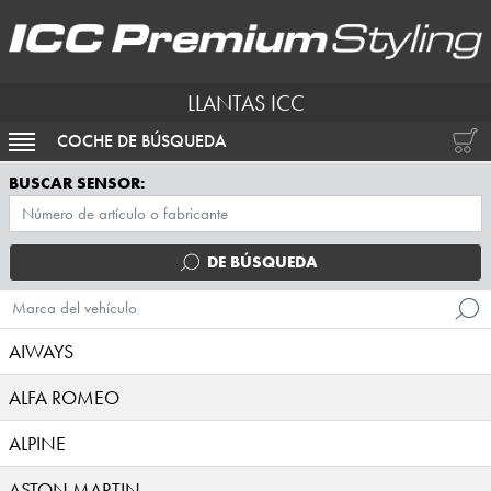
LLANTAS ICC
COCHE DE BÚSQUEDA
ACTIVAR NAVEGACIÓN
BUSCAR SENSOR:
DE BÚSQUEDA
Marca del vehículo
AIWAYS
ALFA ROMEO
ALPINE
ASTON MARTIN