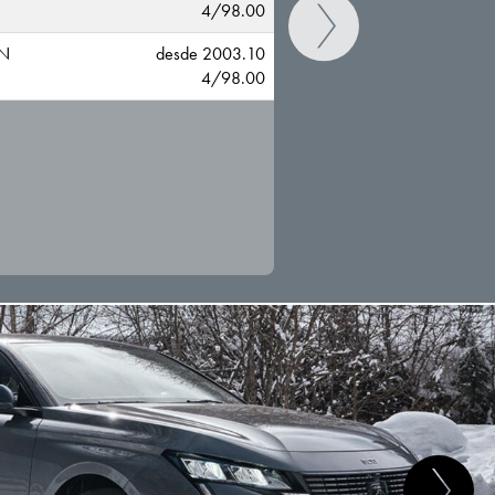
4/98.00
ON
desde 2003.10
4/98.00
CAMBIAR