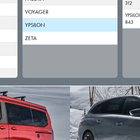
312
VOYAGER
YPSIL
843
YPSILON
ZETA