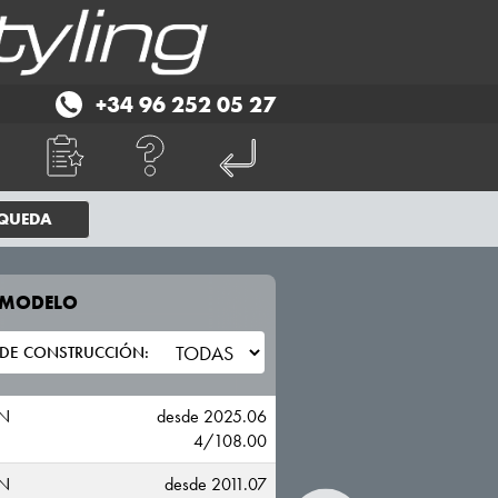
+34 96 252 05 27
SQUEDA
E MODELO
TU VEHICULO
LANCIA
ON
desde 2025.06
4/108.00
ON
desde 2011.07