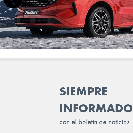
MG
MINI
MITSUBISHI
NIO
NISSAN
OMODA
OPEL
SIEMPRE
PEUGEOT
POLESTAR
INFORMADO
PORSCHE
con el boletín de noticias 
RENAULT