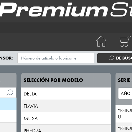
NSOR:
DE BÚ
A
SELECCIÓN POR MODELO
SERI
DELTA
FLAVIA
YPSIL
U
MUSA
YPSIL
PHEDRA