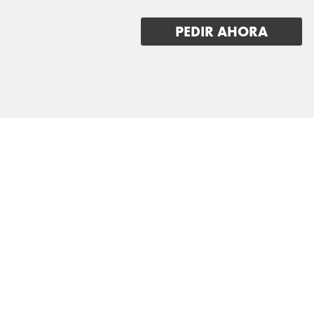
RIVIAN
PEDIR AHORA
SAAB
SEAT
SERES
SKODA
SKYWELL
SMART
STREETSCOOTER
SUBARU
SUZUKI
TESLA