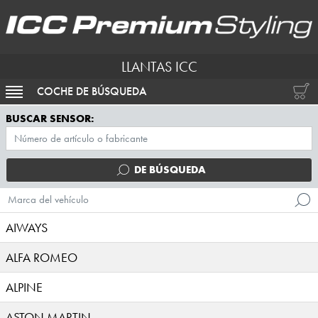
LLANTAS ICC
COCHE DE BÚSQUEDA
ACTIVAR NAVEGACIÓN
BUSCAR SENSOR:
DE BÚSQUEDA
Marca del vehículo
AIWAYS
ALFA ROMEO
ALPINE
ASTON MARTIN