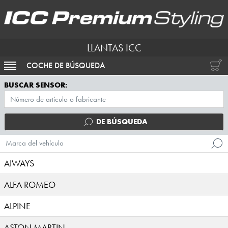
LLANTAS ICC
COCHE DE BÚSQUEDA
ACTIVAR NAVEGACIÓN
BUSCAR SENSOR:
DE BÚSQUEDA
Marca del vehículo
AIWAYS
ALFA ROMEO
ALPINE
ASTON MARTIN