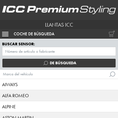
LLANTAS ICC
COCHE DE BÚSQUEDA
ACTIVAR NAVEGACIÓN
BUSCAR SENSOR:
DE BÚSQUEDA
Marca del vehículo
AIWAYS
ALFA ROMEO
ALPINE
ASTON MARTIN