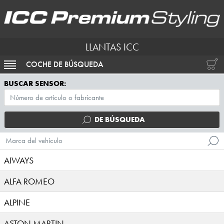
LLANTAS ICC
COCHE DE BÚSQUEDA
ACTIVAR NAVEGACIÓN
BUSCAR SENSOR:
DE BÚSQUEDA
Marca del vehículo
AIWAYS
ALFA ROMEO
ALPINE
ASTON MARTIN