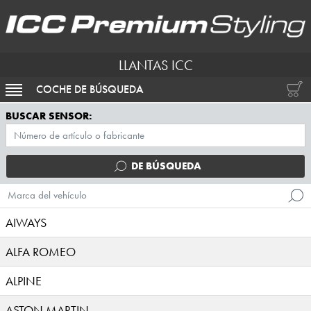
LLANTAS ICC
COCHE DE BÚSQUEDA
ACTIVAR NAVEGACIÓN
BUSCAR SENSOR:
DE BÚSQUEDA
Marca del vehículo
AIWAYS
ALFA ROMEO
ALPINE
ASTON MARTIN