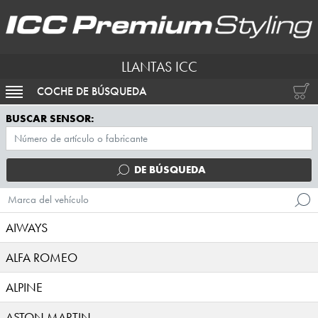
LLANTAS ICC
COCHE DE BÚSQUEDA
ACTIVAR NAVEGACIÓN
BUSCAR SENSOR:
DE BÚSQUEDA
Marca del vehículo
AIWAYS
ALFA ROMEO
ALPINE
ASTON MARTIN