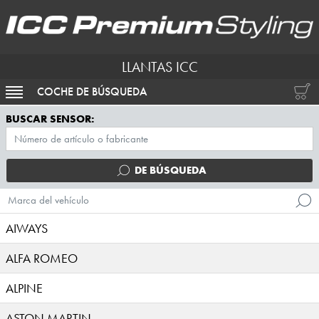
LLANTAS ICC
COCHE DE BÚSQUEDA
ACTIVAR NAVEGACIÓN
BUSCAR SENSOR:
DE BÚSQUEDA
Marca del vehículo
AIWAYS
ALFA ROMEO
ALPINE
ASTON MARTIN