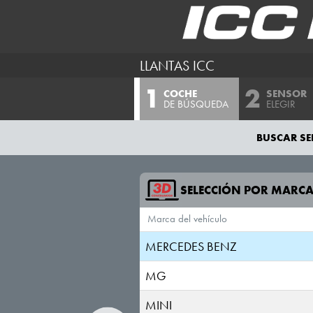
LEXUS
LOTUS
LLANTAS ICC
LUCID
COCHE
SENSOR
LYNK & CO
DE BÚSQUEDA
ELEGIR
MAN
BUSCAR SE
MASERATI
MAXUS
SELECCIÓN POR MARC
Marca del vehículo
MAZDA
MERCEDES BENZ
MG
MINI