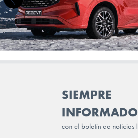
SAAB
SEAT
SERES
SKODA
SKYWELL
SMART
STREETSCOOTER
SIEMPRE
SUBARU
SUZUKI
INFORMADO
TESLA
con el boletín de noticias 
TOGG