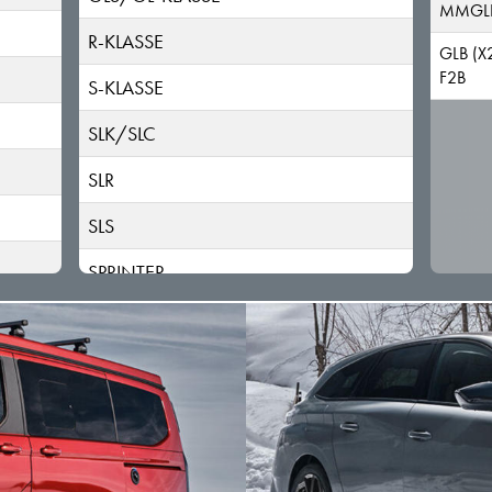
MMGL
R-KLASSE
GLB (X
F2B
S-KLASSE
SLK/SLC
SLR
SLS
SPRINTER
V-KLASSE
X-KLASSE