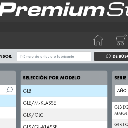
EQA
EQB
EQC
EQE
EQS
NSOR:
DE BÚ
G-KLASSE
A
SELECCIÓN POR MODELO
SERI
GLA
GLB
GLE/M-KLASSE
GLB (X
MMGL
GLK/GLC
GLB EQ
GLS/GL-KLASSE