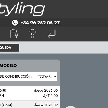
+34 96 252 05 27
SQUEDA
E MODELO
TU VEHICULO
MERCEDES BENZ
248)
desde 2026.05
BH
5/112.00
 (X244)
desde 2026.02