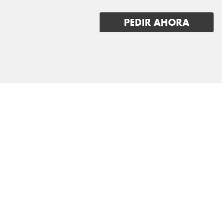
TOYOTA
PEDIR AHORA
TRAILER
VINFAST
VOLKSWAGEN
VOLVO
VOYAH
XPENG
ZEEKR