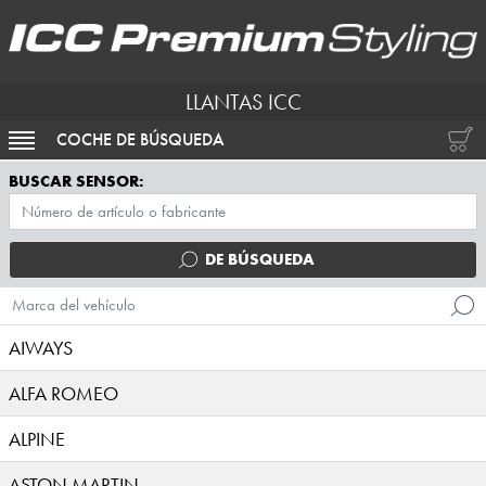
LLANTAS ICC
COCHE DE BÚSQUEDA
ACTIVAR NAVEGACIÓN
BUSCAR SENSOR:
DE BÚSQUEDA
Marca del vehículo
AIWAYS
ALFA ROMEO
ALPINE
ASTON MARTIN