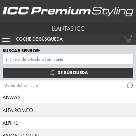
LLANTAS ICC
COCHE DE BÚSQUEDA
ACTIVAR NAVEGACIÓN
BUSCAR SENSOR:
DE BÚSQUEDA
Marca del vehículo
AIWAYS
ALFA ROMEO
ALPINE
ASTON MARTIN