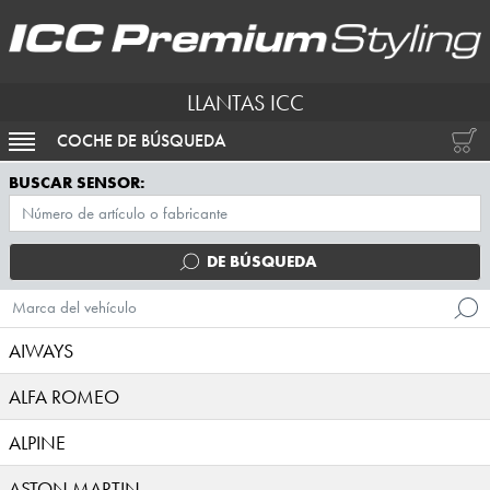
LLANTAS ICC
COCHE DE BÚSQUEDA
ACTIVAR NAVEGACIÓN
BUSCAR SENSOR:
DE BÚSQUEDA
Marca del vehículo
AIWAYS
ALFA ROMEO
ALPINE
ASTON MARTIN