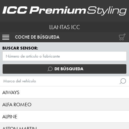
LLANTAS ICC
COCHE DE BÚSQUEDA
ACTIVAR NAVEGACIÓN
BUSCAR SENSOR:
DE BÚSQUEDA
Marca del vehículo
AIWAYS
ALFA ROMEO
ALPINE
ASTON MARTIN