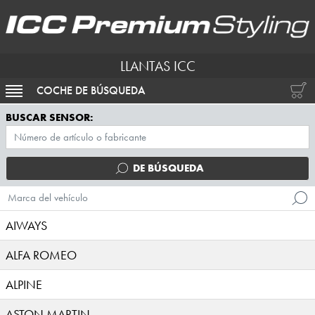
LLANTAS ICC
COCHE DE BÚSQUEDA
ACTIVAR NAVEGACIÓN
BUSCAR SENSOR:
DE BÚSQUEDA
Marca del vehículo
AIWAYS
ALFA ROMEO
ALPINE
ASTON MARTIN