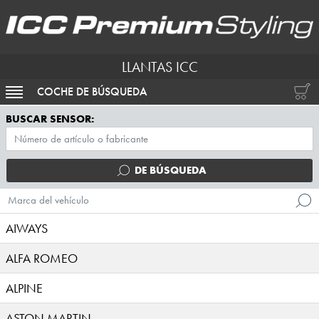
LLANTAS ICC
COCHE DE BÚSQUEDA
ACTIVAR NAVEGACIÓN
BUSCAR SENSOR:
DE BÚSQUEDA
Marca del vehículo
AIWAYS
ALFA ROMEO
ALPINE
ASTON MARTIN