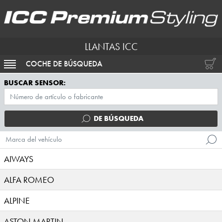
LLANTAS ICC
COCHE DE BÚSQUEDA
ACTIVAR NAVEGACIÓN
BUSCAR SENSOR:
DE BÚSQUEDA
Marca del vehículo
AIWAYS
ALFA ROMEO
ALPINE
ASTON MARTIN