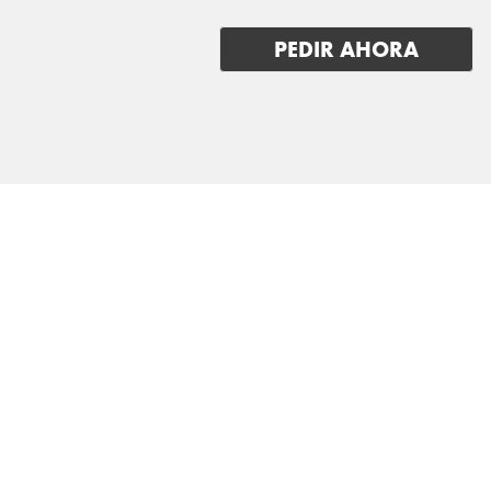
VOLVO
PEDIR AHORA
VOYAH
XPENG
ZEEKR