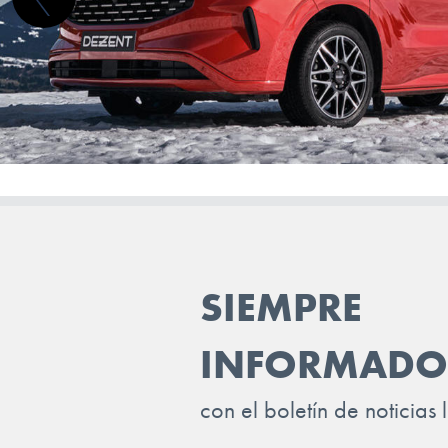
SKYWELL
SMART
STREETSCOOTER
SUBARU
SUZUKI
TESLA
TOGG
SIEMPRE
TOYOTA
TRAILER
INFORMADO
VINFAST
con el boletín de noticias 
VOLKSWAGEN