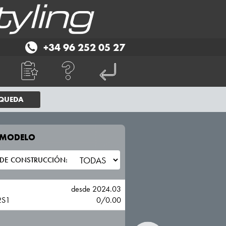
+34 96 252 05 27
SQUEDA
E MODELO
TU VEHICULO
NIO
desde 2024.03
2S1
0/0.00