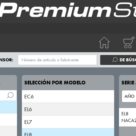
NSOR:
DE BÚ
A
SELECCIÓN POR MODELO
SERI
EC6
EL6
EL8
NACA
EL7
EL8