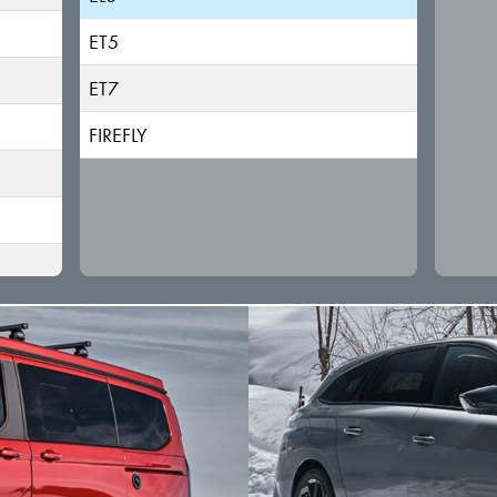
ET5
ET7
FIREFLY