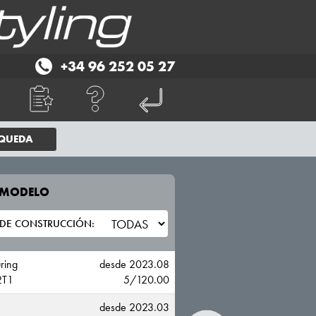
+34 96 252 05 27
SQUEDA
E MODELO
TU VEHICULO
NIO
ring
desde 2023.08
T1
5/120.00
desde 2023.03