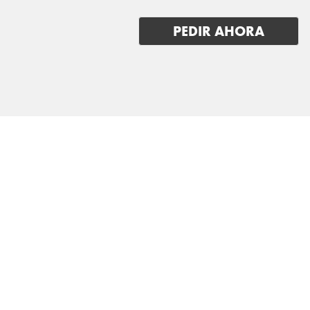
VOLVO
PEDIR AHORA
VOYAH
XPENG
ZEEKR