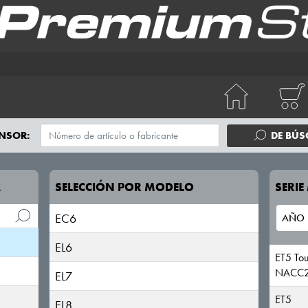
NSOR:
DE BÚ
A
SELECCIÓN POR MODELO
SERI
EC6
EL6
ET5 Tou
NACC2
EL7
ET5
EL8