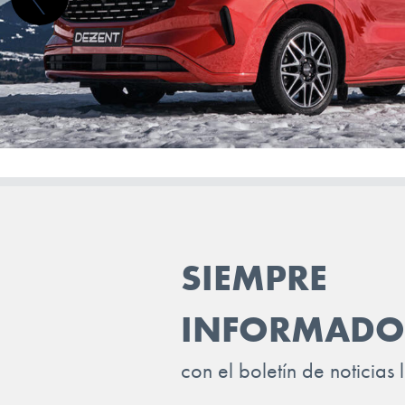
SKYWELL
SMART
STREETSCOOTER
SUBARU
SUZUKI
TESLA
TOGG
SIEMPRE
TOYOTA
TRAILER
INFORMADO
VINFAST
con el boletín de noticias 
VOLKSWAGEN