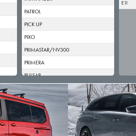
E11
PATROL
PICK UP
PIXO
PRIMASTAR/NV300
PRIMERA
PULSAR
QASHQAI
Sentra
TERRANO
TIIDA