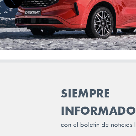
SMART
STREETSCOOTER
SUBARU
SUZUKI
TESLA
TOGG
TOYOTA
SIEMPRE
TRAILER
VINFAST
INFORMADO
VOLKSWAGEN
con el boletín de noticias 
VOLVO