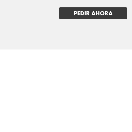
VOYAH
PEDIR AHORA
XPENG
ZEEKR