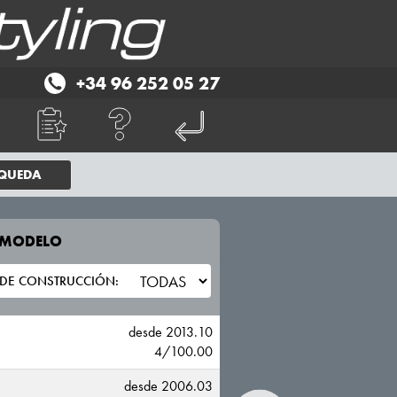
+34 96 252 05 27
SQUEDA
E MODELO
TU VEHICULO
NISSAN
desde 2013.10
4/100.00
desde 2006.03