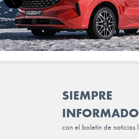
SMART
STREETSCOOTER
SUBARU
SUZUKI
TESLA
TOGG
TOYOTA
SIEMPRE
TRAILER
VINFAST
INFORMADO
VOLKSWAGEN
con el boletín de noticias 
VOLVO