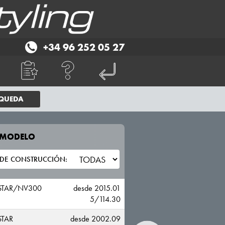
+34 96 252 05 27
SQUEDA
E MODELO
TU VEHICULO
NISSAN
STAR/NV300
desde 2015.01
5/114.30
STAR
desde 2002.09