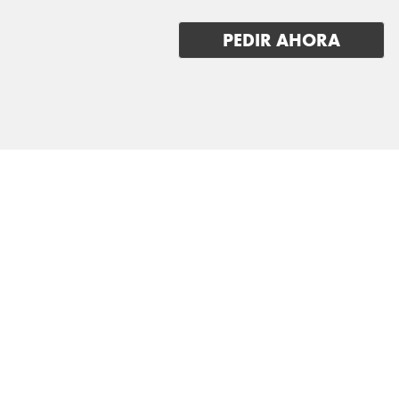
VOYAH
PEDIR AHORA
XPENG
ZEEKR