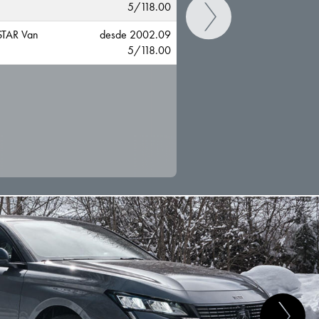
5/118.00
TAR Van
desde 2002.09
5/118.00
CAMBIAR