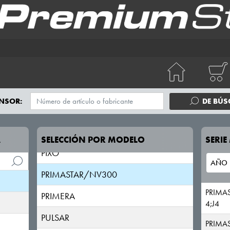
Nissan (USA)
NOTE
NV200
NV200;NV250
PATHFINDER
NSOR:
DE BÚ
PATROL
PICK UP
A
SELECCIÓN POR MODELO
SERI
PIXO
PRIMASTAR/NV300
PRIMA
PRIMERA
4;J4
PULSAR
PRIMA