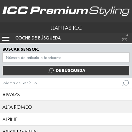
LLANTAS ICC
COCHE DE BÚSQUEDA
ACTIVAR NAVEGACIÓN
BUSCAR SENSOR:
DE BÚSQUEDA
Marca del vehículo
AIWAYS
ALFA ROMEO
ALPINE
ASTON MARTIN