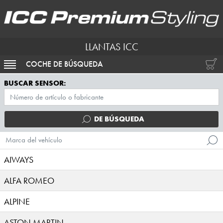
LLANTAS ICC
COCHE DE BÚSQUEDA
ACTIVAR NAVEGACIÓN
BUSCAR SENSOR:
DE BÚSQUEDA
Marca del vehículo
AIWAYS
ALFA ROMEO
ALPINE
ASTON MARTIN