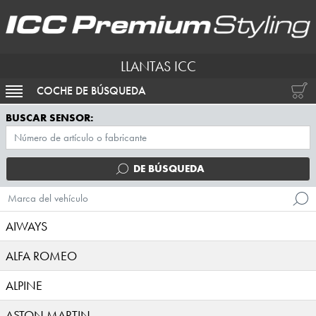
LLANTAS ICC
COCHE DE BÚSQUEDA
ACTIVAR NAVEGACIÓN
BUSCAR SENSOR:
DE BÚSQUEDA
Marca del vehículo
AIWAYS
ALFA ROMEO
ALPINE
ASTON MARTIN