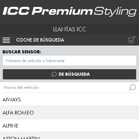
LLANTAS ICC
COCHE DE BÚSQUEDA
ACTIVAR NAVEGACIÓN
BUSCAR SENSOR:
DE BÚSQUEDA
Marca del vehículo
AIWAYS
ALFA ROMEO
ALPINE
ASTON MARTIN