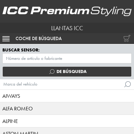
LLANTAS ICC
COCHE DE BÚSQUEDA
ACTIVAR NAVEGACIÓN
BUSCAR SENSOR:
DE BÚSQUEDA
Marca del vehículo
AIWAYS
ALFA ROMEO
ALPINE
ASTON MARTIN