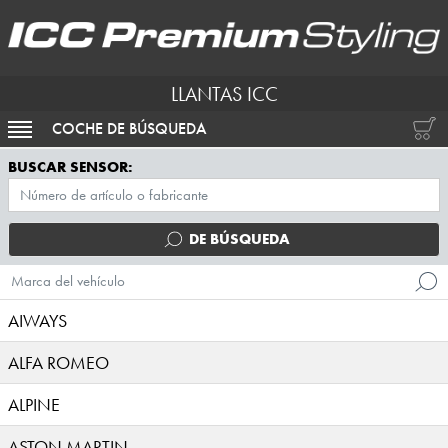
LLANTAS ICC
COCHE DE BÚSQUEDA
ACTIVAR NAVEGACIÓN
BUSCAR SENSOR:
DE BÚSQUEDA
Marca del vehículo
AIWAYS
ALFA ROMEO
ALPINE
ASTON MARTIN